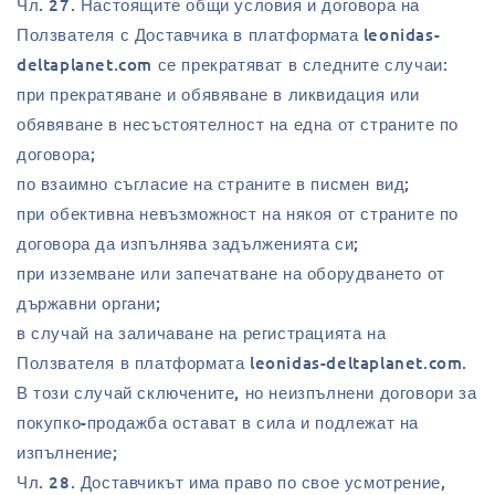
Чл. 27. Настоящите общи условия и договора на
Ползвателя с Доставчика в платформата leonidas-
deltaplanet.com се прекратяват в следните случаи:
при прекратяване и обявяване в ликвидация или
обявяване в несъстоятелност на една от страните по
договора;
по взаимно съгласие на страните в писмен вид;
при обективна невъзможност на някоя от страните по
договора да изпълнява задълженията си;
при изземване или запечатване на оборудването от
държавни органи;
в случай на заличаване на регистрацията на
Ползвателя в платформата leonidas-deltaplanet.com.
В този случай сключените, но неизпълнени договори за
покупко-продажба остават в сила и подлежат на
изпълнение;
Чл. 28. Доставчикът има право по свое усмотрение,