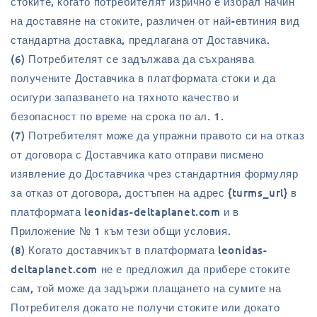
стоките, когато потребителят изрично е избрал начин
на доставяне на стоките, различен от най-евтиния вид
стандартна доставка, предлагана от Доставчика.
(6) Потребителят се задължава да съхранява
получените Доставчика в платформата стоки и да
осигури запазването на тяхното качество и
безопасност по време на срока по ал. 1.
(7) Потребителят може да упражни правото си на отказ
от договора с Доставчика като отправи писмено
изявление до Доставчика чрез стандартния формуляр
за отказ от договора, достъпен на адрес {turms_url} в
платформата leonidas-deltaplanet.com и в
Приложение № 1 към тези общи условия.
(8) Когато доставчикът в платформата leonidas-
deltaplanet.com не е предложил да прибере стоките
сам, той може да задържи плащането на сумите на
Потребителя докато не получи стоките или докато