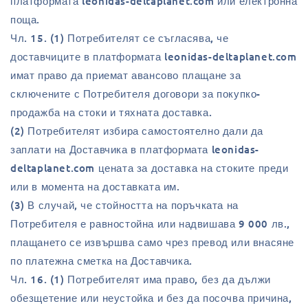
платформата leonidas-deltaplanet.com или електронна
поща.
Чл. 15. (1) Потребителят се съгласява, че
доставчиците в платформата leonidas-deltaplanet.com
имат право да приемат авансово плащане за
сключените с Потребителя договори за покупко-
продажба на стоки и тяхната доставка.
(2) Потребителят избира самостоятелно дали да
заплати на Доставчика в платформата leonidas-
deltaplanet.com цената за доставка на стоките преди
или в момента на доставката им.
(3) В случай, че стойността на поръчката на
Потребителя е равностойна или надвишава 9 000 лв.,
плащането се извършва само чрез превод или внасяне
по платежна сметка на Доставчика.
Чл. 16. (1) Потребителят има право, без да дължи
обезщетение или неустойка и без да посочва причина,