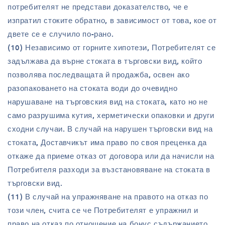
потребителят не представи доказателство, че е
изпратил стоките обратно, в зависимост от това, кое от
двете се е случило по-рано.
(10) Независимо от горните хипотези, Потребителят се
задължава да върне стоката в търговски вид, който
позволява последващата й продажба, освен ако
разопаковането на стоката води до очевидно
нарушаване на търговския вид на стоката, като но не
само разрушима кутия, херметически опаковки и други
сходни случаи. В случай на нарушен търговски вид на
стоката, Доставчикът има право по своя преценка да
откаже да приеме отказ от договора или да начисли на
Потребителя разходи за възстановяване на стоката в
търговски вид.
(11) В случай на упражняване на правото на отказ по
този член, счита се че Потребителят е упражнил и
право на отказ по отношение на бонус съдържанието,