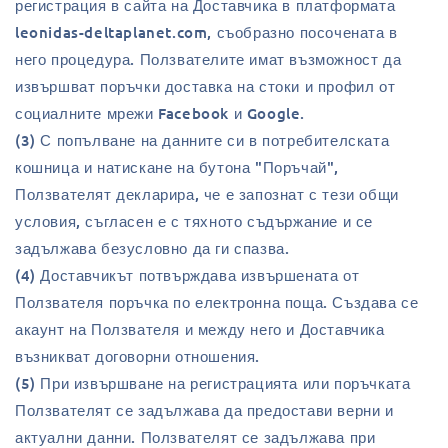
регистрация в сайта на Доставчика в платформата
leonidas-deltaplanet.com, съобразно посочената в
него процедура. Ползвателите имат възможност да
извършват поръчки доставка на стоки и профил от
социалните мрежи Facebook и Google.
(3) С попълване на данните си в потребителската
кошница и натискане на бутона "Поръчай",
Ползвателят декларира, че е запознат с тези общи
условия, съгласен е с тяхното съдържание и се
задължава безусловно да ги спазва.
(4) Доставчикът потвърждава извършената от
Ползвателя поръчка по електронна поща. Създава се
акаунт на Ползвателя и между него и Доставчика
възникват договорни отношения.
(5) При извършване на регистрацията или поръчката
Ползвателят се задължава да предостави верни и
актуални данни. Ползвателят се задължава при