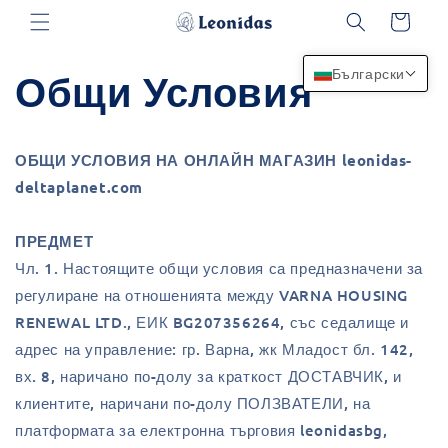
Преминаване
Количка
към
съдържанието
Български
Общи Условия
ОБЩИ УСЛОВИЯ НА ОНЛАЙН МАГАЗИН leonidas-
deltaplanet.com
ПРЕДМЕТ
Чл. 1. Настоящите общи условия са предназначени за
регулиране на отношенията между VARNA HOUSING
RENEWAL LTD., ЕИК BG207356264, със седалище и
адрес на управление: гр. Варна, жк Младост бл. 142,
вх. 8, наричано по-долу за краткост ДОСТАВЧИК, и
клиентите, наричани по-долу ПОЛЗВАТЕЛИ, на
платформата за електронна търговия leonidasbg,