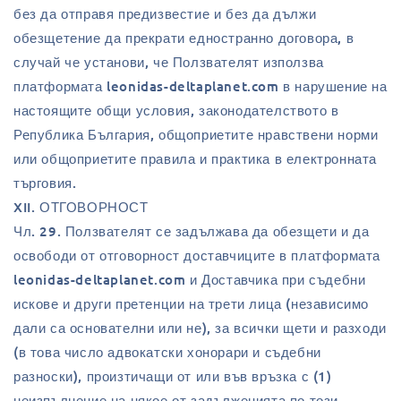
без да отправя предизвестие и без да дължи
обезщетение да прекрати едностранно договора, в
случай че установи, че Ползвателят използва
платформата leonidas-deltaplanet.com в нарушение на
настоящите общи условия, законодателството в
Република България, общоприетите нравствени норми
или общоприетите правила и практика в електронната
търговия.
XII. ОТГОВОРНОСТ
Чл. 29. Ползвателят се задължава да обезщети и да
освободи от отговорност доставчиците в платформата
leonidas-deltaplanet.com и Доставчика при съдебни
искове и други претенции на трети лица (независимо
дали са основателни или не), за всички щети и разходи
(в това число адвокатски хонорари и съдебни
разноски), произтичащи от или във връзка с (1)
неизпълнение на някое от задълженията по този