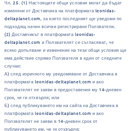
Чл. 25. (1) Настоящите общи условия могат да бъдат
изменяни от Доставчика на платформата leonidas-
deltaplanet.com, за което последният ще уведоми по
подходящ начин всички регистрирани Ползватели.
(2) Доставчикът в платформата leonidas-
deltaplanet.com и Ползвателят се съгласяват, че
всяко допълване и изменение на тези общи условия ще
има действие спрямо Ползвателя в един от следните
случаи:
А) след изричното му уведомяване от Доставчика в
платформата leonidas-deltaplanet.com и ако
Ползвателят не заяви в предоставения му 14-дневен
срок, че ги отхвърля; или
Б) след публикуването им на сайта на Доставчика в
платформата leonidas-deltaplanet.com и ако
Ползвателят не заяви в 14-дневен срок от
публикуването им, че ги отхвърля;