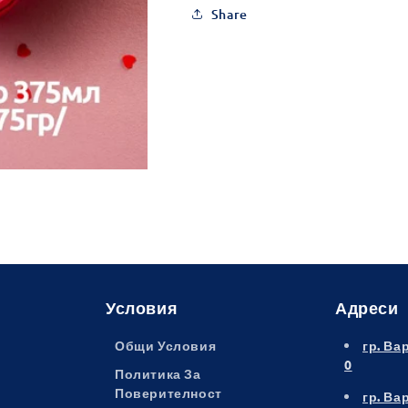
Share
Условия
Адреси
Общи Условия
гр. Ва
0
Политика За
Поверителност
гр. Ва