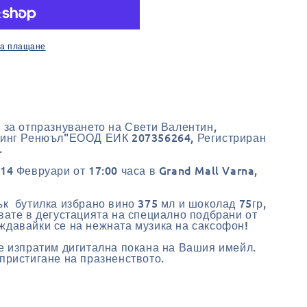
за плащане
 за отпразнуването на Свети Валентин,
зинг Ренюъл"ЕООД ЕИК 207356264, Регистриран
.
14 Февруари от 17:00 часа в Grand Mall Varna,
к бутилка избрано вино 375 мл и шоколад 75гр,
вате в дегустацията на специално подбрани от
ждавайки се на нежната музика на саксофон!
е изпратим дигитална покана на Вашия имейл.
пристигане на празненството.