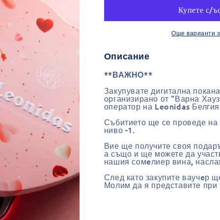
покана
покана
за
за
Свети
Свети
Валентин
Валентин
Още варианти 
Описание
**ВАЖНО**
Закупувате дигитална покана
организирано от "Варна Хау
оператор на Leonidas Белгия
Събитието ще се проведе на 
ниво -1.
Вие ще получите своя подаръ
а също и ще можете да участ
нашия сомeлиер вина, насла
След като закупите ваучeр щ
Молим да я представите при 