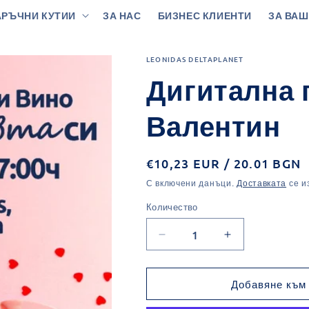
РЪЧНИ КУТИИ
ЗА НАС
БИЗНЕС КЛИЕНТИ
ЗА ВАШ
LEONIDAS DELTAPLANET
Дигитална 
Валентин
Обичайна
€10,23 EUR / 20.01 BGN
цена
С включени данъци.
Доставката
се и
Количество
Количество
Намаляване
Увеличаване
на
на
количеството
количеството
за
за
Добавяне към
Дигитална
Дигитална