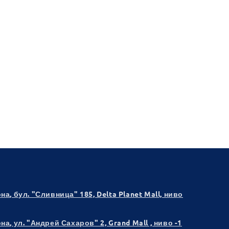
рна
, бул. "Сливница" 185, Delta Planet Mall, ниво
рна
, ул. "Андрей Сахаров" 2, Grand Mall , ниво -1