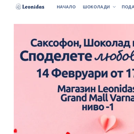
Преминаване
към
НАЧАЛО
ШОКОЛАДИ
ПОДА
съдържанието
Прескочи към
информацията
за продукта