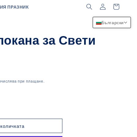
Влизане
Количка
ИЯ ПРАЗНИК
Български
покана за Свети
зчислява при плащане.
 количката