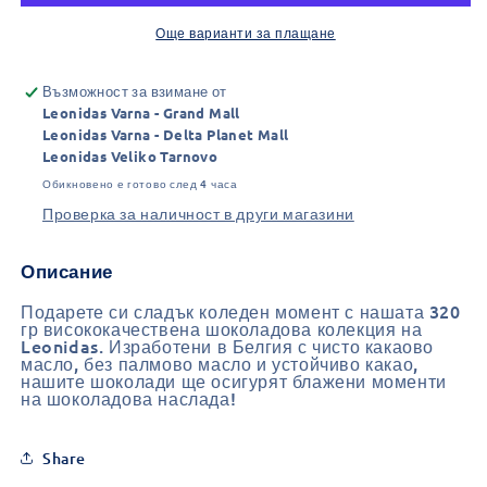
Kids
Kids
Още варианти за плащане
Възможност за взимане от
Leonidas Varna - Grand Mall
Leonidas Varna - Delta Planet Mall
Leonidas Veliko Tarnovo
Обикновено е готово след 4 часа
Проверка за наличност в други магазини
Описание
Подарете си сладък коледен момент с нашата 320
гр висококачествена шоколадова колекция на
Leonidas. Изработени в Белгия с чисто какаово
масло, без палмово масло и устойчиво какао,
нашите шоколади ще осигурят блажени моменти
на шоколадова наслада!
Share