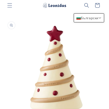
Преминаване
Количка
към
съдържанието
Български
Прескочи към
информацията
за продукта