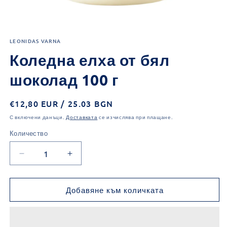
Отваряне
на
LEONIDAS VARNA
мултимедия
1
Коледна елха от бял
в
модален
елемент
шоколад 100 г
Обичайна
€12,80 EUR / 25.03 BGN
цена
С включени данъци.
Доставката
се изчислява при плащане.
Количество
Количество
Намаляване
Увеличаване
на
на
количеството
количеството
за
за
Добавяне към количката
Коледна
Коледна
елха
елха
от
от