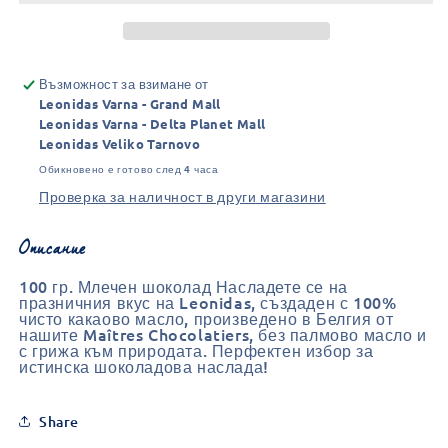
бял
бял
шоколад
шоколад
100
100
г
г
Възможност за взимане от
Leonidas Varna - Grand Mall
Leonidas Varna - Delta Planet Mall
Leonidas Veliko Tarnovo
Обикновено е готово след 4 часа
Проверка за наличност в други магазини
Описание
100 гр. Млечен шоколад Насладете се на
празничния вкус на Leonidas, създаден с 100%
чисто какаово масло, произведено в Белгия от
нашите Maîtres Chocolatiers, без палмово масло и
с грижа към природата. Перфектен избор за
истинска шоколадова наслада!
Share