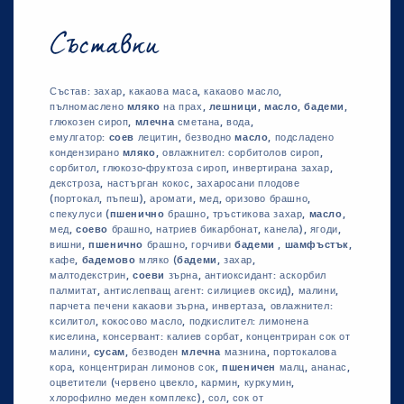
Съставки
Състав: захар, какаова маса, какаово масло,
пълномаслено
мляко
на прах,
лешници
,
масло
,
бадеми
,
глюкозен сироп,
млечна
сметана, вода,
емулгатор:
соев
лецитин, безводно
масло
, подсладено
кондензирано
мляко
, овлажнител: сорбитолов сироп,
сорбитол, глюкозо-фруктоза сироп, инвертирана захар,
декстроза, настърган кокос, захаросани плодове
(портокал, пъпеш), аромати, мед, оризово брашно,
спекулуси (
пшенично
брашно, тръстикова захар,
масло
,
мед,
соево
брашно, натриев бикарбонат, канела), ягоди,
вишни,
пшенично
брашно, горчиви
бадеми
,
шамфъстък
,
кафе,
бадемово
мляко (
бадеми
, захар,
малтодекстрин,
соеви
зърна, антиоксидант: аскорбил
палмитат, антислепващ агент: силициев оксид), малини,
парчета печени какаови зърна, инвертаза, овлажнител:
ксилитол, кокосово масло, подкислител: лимонена
киселина, консервант: калиев сорбат, концентриран сок от
малини,
сусам
, безводен
млечна
мазнина, портокалова
кора, концентриран лимонов сок,
пшеничен
малц, ананас,
оцветители (червено цвекло, кармин, куркумин,
хлорофилно меден комплекс), сол, сок от