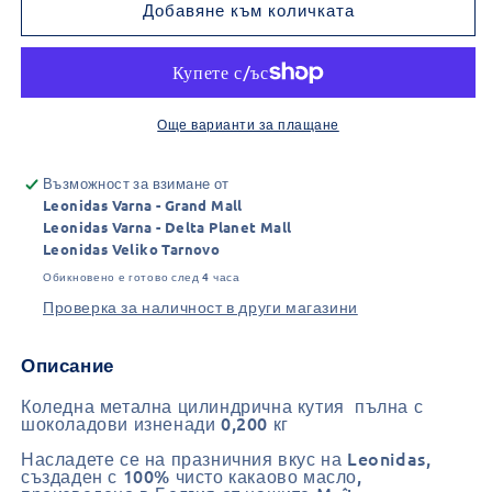
за
за
Добавяне към количката
Коледен
Коледен
цилиндър
цилиндър
S
S
180
180
гр
гр
Още варианти за плащане
Възможност за взимане от
Leonidas Varna - Grand Mall
Leonidas Varna - Delta Planet Mall
Leonidas Veliko Tarnovo
Обикновено е готово след 4 часа
Проверка за наличност в други магазини
Описание
Коледна метална цилиндрична кутия пълна с
шоколадови изненади 0,200 кг
Насладете се на празничния вкус на Leonidas,
създаден с 100% чисто какаово масло,