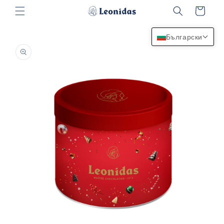
Преминаване
Количка
към
съдържанието
Български
Прескочи към
информацията
за продукта