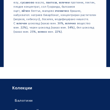
юзу,
сусамово
масло,
лактоза
,
млечни
протеини, пектин,
плодов концентрат, сол Гуаранда, балсамов
оцет,
яйчен
белтък, малцово
ечемично
брашно,
набухвател: натриев бикарбонат, концентриран растителен
(морков, хибискус), босилек, модифицирано нишесте.
С
млечен
шоколад (какао мин. 30%,
млечно
вещество
мин. 22%), черен шоколад (какао мин. 54%), бял шоколад
(какао мин. 25%,
мляко
мин. 22%).
Колекции
Балотини