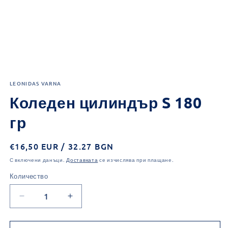
Отваряне
на
LEONIDAS VARNA
мултимедия
1
Коледен цилиндър S 180
в
модален
елемент
гр
Обичайна
€16,50 EUR / 32.27 BGN
цена
С включени данъци.
Доставката
се изчислява при плащане.
Количество
Количество
Намаляване
Увеличаване
на
на
количеството
количеството