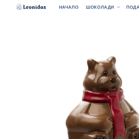
Преминаване
към
НАЧАЛО
ШОКОЛАДИ
ПОДА
съдържанието
Прескочи към
информацията
за продукта