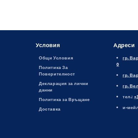
Условия
Адреси
Общи Условия
гр. Ва
0
Политика За
Поверителност
гр. Ва
Декларация за лични
гр. Ве
данни
тел.:
+
Политика за Връщане
и-мейл
Доставка