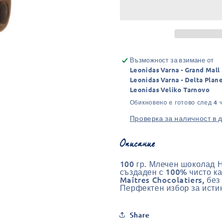
мече
мече
от
от
млечен
млечен
шоколад
шоколад
100
100
г
г
Възможност за взимане от
Leonidas Varna - Grand Mall
Leonidas Varna - Delta Plan
Leonidas Veliko Tarnovo
Обикновено е готово след 4 
Проверка за наличност в 
Описание
100 гр. Млечен шоколад Н
създаден с 100% чисто к
Maîtres Chocolatiers, бе
Перфектен избор за исти
Share