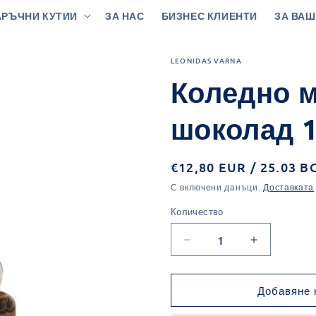
РЪЧНИ КУТИИ
ЗА НАС
БИЗНЕС КЛИЕНТИ
ЗА ВАШ
LEONIDAS VARNA
Коледно м
шоколад 1
Обичайна
€12,80 EUR / 25.03 B
цена
С включени данъци.
Доставката
Количество
Количество
Намаляване
Увеличава
на
на
количеството
количеств
за
за
Добавяне 
Коледно
Коледно