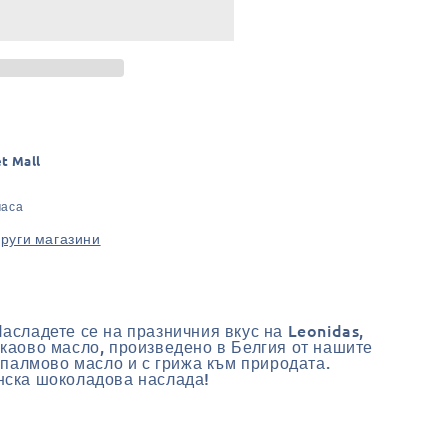
et Mall
часа
други магазини
асладете се на празничния вкус на Leonidas,
акаово масло, произведено в Белгия от нашите
з палмово масло и с грижа към природата.
нска шоколадова наслада!