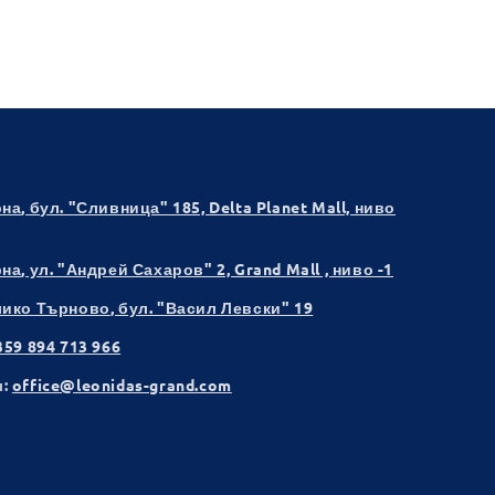
рна
, бул. "Сливница" 185, Delta Planet Mall, ниво
рна
, ул. "Андрей Сахаров" 2, Grand Mall , ниво -1
лико Търново
, бул. "Васил Левски" 19
359 894 713 966
:
office@leonidas-grand.com