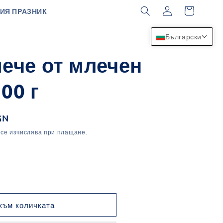
Влизане
Количка
ИЯ ПРАЗНИК
Български
ече от млечен
00 г
GN
се изчислява при плащане.
не
ото
към количката