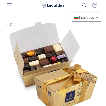
Преминаване
Количка
към
съдържанието
Български
Прескочи към
информацията
за продукта