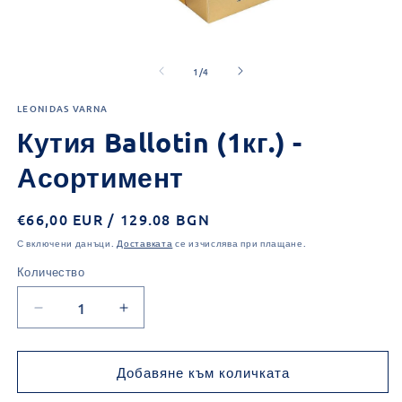
Отваряне
О
на
н
от
мултимедия
м
1
/
4
1
2
в
в
LEONIDAS VARNA
модален
м
елемент
е
Кутия Ballotin (1кг.) -
Асортимент
Обичайна
€66,00 EUR / 129.08 BGN
цена
С включени данъци.
Доставката
се изчислява при плащане.
Количество
Количество
Намаляване
Увеличаване
на
на
количеството
количеството
за
за
Добавяне към количката
Кутия
Кутия