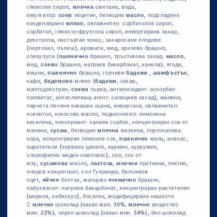
глюкозен сироп,
млечна
сметана, вода,
емулгатор:
соев
лецитин, безводно
масло
, подсладено
кондензирано
мляко
, овлажнител: сорбитолов сироп,
сорбитол, глюкозо-фруктоза сироп, инвертирана захар,
декстроза, настърган кокос, захаросани плодове
(портокал, пъпеш), аромати, мед, оризово брашно,
спекулуси (
пшенично
брашно, тръстикова захар,
масло
,
мед,
соево
брашно, натриев бикарбонат, канела), ягоди,
вишни,
пшенично
брашно, горчиви
бадеми
,
шамфъстък
,
кафе,
бадемово
мляко (
бадеми
, захар,
малтодекстрин,
соеви
зърна, антиоксидант: аскорбил
палмитат, антислепващ агент: силициев оксид), малини,
парчета печени какаови зърна, инвертаза, овлажнител:
ксилитол, кокосово масло, подкислител: лимонена
киселина, консервант: калиев сорбат, концентриран сок от
малини,
сусам
, безводен
млечна
мазнина, портокалова
кора, концентриран лимонов сок,
пшеничен
малц, ананас,
оцветители (червено цвекло, кармин, куркумин,
хлорофилно меден комплекс), сол, сок от
юзу,
сусамово
масло,
лактоза
,
млечни
протеини, пектин,
плодов концентрат, сол Гуаранда, балсамов
оцет,
яйчен
белтък, малцово
ечемично
брашно,
набухвател: натриев бикарбонат, концентриран растителен
(морков, хибискус), босилек, модифицирано нишесте.
С
млечен
шоколад (какао мин. 30%,
млечно
вещество
мин. 22%), черен шоколад (какао мин. 54%), бял шоколад