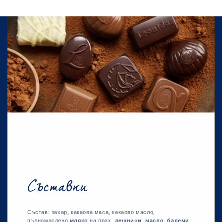
Съставки
Състав: захар, какаова маса, какаово масло,
пълномаслено
мляко
на прах,
лешници
,
масло
,
бадеми
,