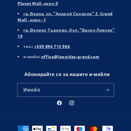
Planet Mall, ниво 0
гр. Варна
, ул. "Андрей Сахаров" 2, Grand
Mall , ниво -1
гр. Велико Търново
, бул. "Васил Левски"
19
тел.:
+359 894 713 966
и-мейл:
office@leonidas-grand.com
Абонирайте се за нашите и-мейли
Имейл
Facebook
Instagram
Начини