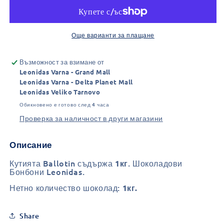
Ballotin
Ballotin
(1кг.)
(1кг.)
-
-
Асортимент
Асортимент
Още варианти за плащане
Възможност за взимане от
Leonidas Varna - Grand Mall
Leonidas Varna - Delta Planet Mall
Leonidas Veliko Tarnovo
Обикновено е готово след 4 часа
Проверка за наличност в други магазини
Описание
Кутията Ballotin съдържа
. Шоколадови
1кг
Бонбони Leonidas.
Нетно количество шоколад:
1кг.
Share