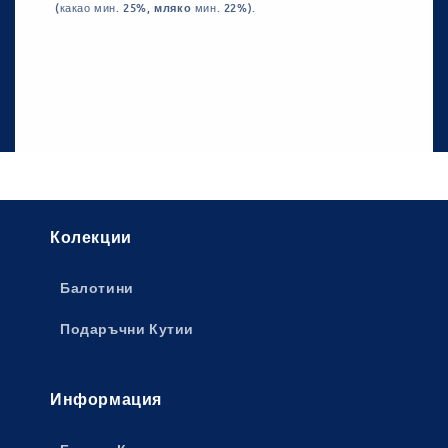
(какао мин. 25%,
мляко
мин. 22%).
Колекции
Балотини
Подаръчни Кутии
Информация