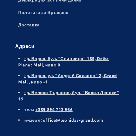
Политика за Връщане
Доставка
Адреси
гр. Варна
, бул. "Сливница" 185, Delta
Planet Mall, ниво 0
гр. Варна
, ул. "Андрей Сахаров" 2, Grand
Mall , ниво -1
гр. Велико Търново
, бул. "Васил Левски"
19
тел.:
+359 894 713 966
и-мейл:
office@leonidas-grand.com