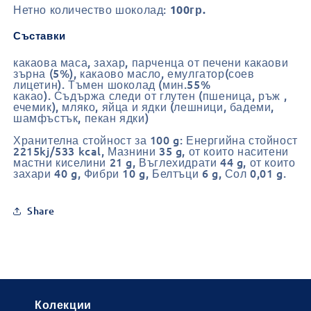
Нетно количество шоколад:
100гр.
Съставки
какаова маса, захар
,
парченца от печени какаови
зърна
(5%)
, какаово масло, емулгатор
(
соев
лицетин
)
. Тъмен шоколад
(
мин.55%
какао
).
Съдържа следи от глутен
(
пшеница, ръж ,
ечемик
)
, мляко, яйца и ядки
(
лешници, бадеми,
шамфъстък, пекан ядки
)
Хранителна стойност за 100
g:
Енергийна стойност
2215
kj/533 kcal
, Мазнини 35
g,
от които наситени
мастни киселини 21
g,
Въглехидрати 44
g,
от които
захари 40
g,
Фибри 10
g
,
Белтъци 6
g
, Сол 0,01
g.
Share
Колекции