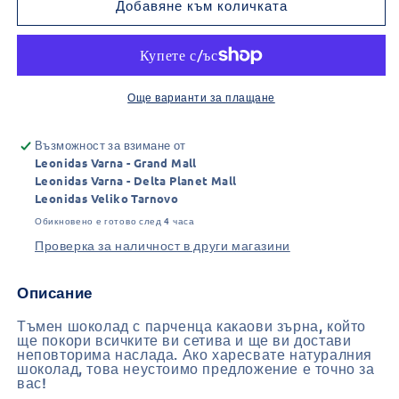
за
за
Добавяне към количката
Шоколад
Шоколад
с
с
Парченца
Парченца
Какови
Какови
Зърна
Зърна
Още варианти за плащане
(100гр.)
(100гр.)
-
-
Възможност за взимане от
Тъмен
Тъмен
Leonidas Varna - Grand Mall
54%
54%
Leonidas Varna - Delta Planet Mall
Leonidas Veliko Tarnovo
Обикновено е готово след 4 часа
Проверка за наличност в други магазини
Описание
Тъмен шоколад с парченца какаови зърна, който
ще покори всичките ви сетива и ще ви достави
неповторима наслада. Ако харесвате натуралния
шоколад, това неустоимо предложение е точно за
вас!