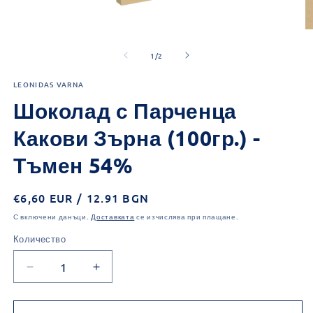
Отваряне
О
на
н
от
мултимедия
м
1
/
2
1
2
в
в
LEONIDAS VARNA
модален
м
елемент
е
Шоколад с Парченца
Какови Зърна (100гр.) -
Тъмен 54%
Обичайна
€6,60 EUR / 12.91 BGN
цена
С включени данъци.
Доставката
се изчислява при плащане.
Количество
Количество
Намаляване
Увеличаване
на
на
количеството
количеството