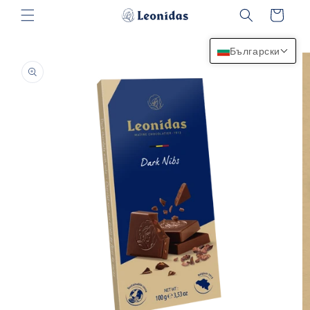
Преминаване
Количка
към
съдържанието
Български
Прескочи към
информацията
за продукта