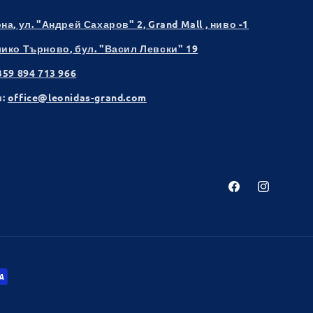
рна
, ул. "Андрей Сахаров" 2, Grand Mall , ниво -1
лико Търново
, бул. "Васил Левски" 19
359 894 713 966
:
office@leonidas-grand.com
Facebook
Instagram