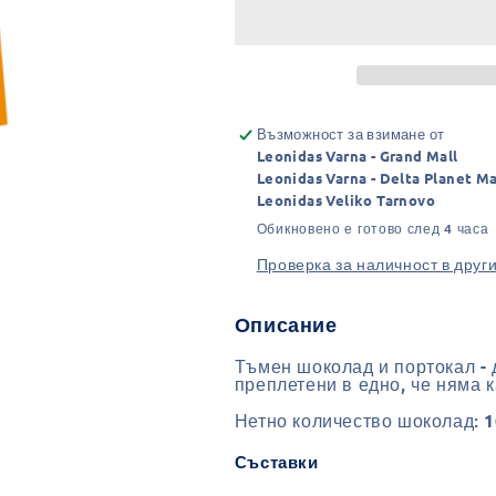
с
с
Портокалови
Портокалови
Корички
Корички
(100гр.)
(100гр.)
-
-
Тъмен
Тъмен
Възможност за взимане от
54%
54%
Leonidas Varna - Grand Mall
Leonidas Varna - Delta Planet Ma
Leonidas Veliko Tarnovo
Обикновено е готово след 4 часа
Проверка за наличност в друг
Описание
Тъмен шоколад и портокал - д
преплетени в едно, че няма к
Нетно количество шоколад:
1
Съставки