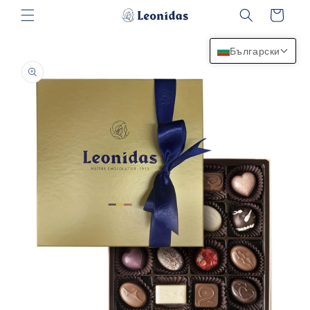
Преминаване
Количка
към
съдържанието
Български
Прескочи към
информацията
за продукта