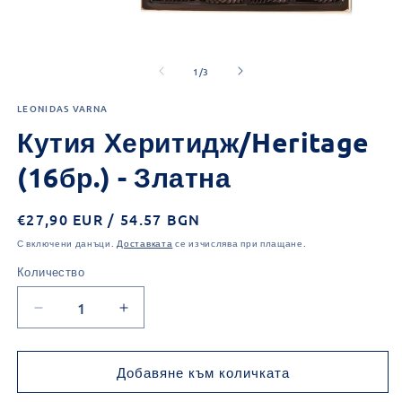
Отваряне
О
на
н
от
мултимедия
м
1
/
3
1
2
в
в
LEONIDAS VARNA
модален
м
елемент
е
Кутия Херитидж/Heritage
(16бр.) - Златна
Обичайна
€27,90 EUR / 54.57 BGN
цена
С включени данъци.
Доставката
се изчислява при плащане.
Количество
Количество
Намаляване
Увеличаване
на
на
количеството
количеството
за
за
Добавяне към количката
Кутия
Кутия