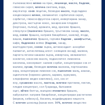
пълномаслено
мляко
на прах,
лешници
,
масло
,
бадеми
,
глюкозен сироп,
млечна
сметана, вода,
емулгатор:
соев
лецитин, безводно
масло
, подсладено
кондензирано
мляко
, овлажнител: сорбитолов сироп,
сорбитол, глюкозо-фруктоза сироп, инвертирана захар,
декстроза, настърган кокос, захаросани плодове
(портокал, пъпеш), аромати, мед, оризово брашно,
спекулуси (
пшенично
брашно, тръстикова захар,
масло
,
мед,
соево
брашно, натриев бикарбонат, канела), ягоди,
вишни,
пшенично
брашно, горчиви
бадеми
,
шамфъстък
,
кафе,
бадемово
мляко (
бадеми
, захар,
малтодекстрин,
соеви
зърна, антиоксидант: аскорбил
палмитат, антислепващ агент: силициев оксид), малини,
парчета печени какаови зърна, инвертаза, овлажнител:
ксилитол, кокосово масло, подкислител: лимонена
киселина, консервант: калиев сорбат, концентриран сок от
малини,
сусам
, безводен
млечна
мазнина, портокалова
кора, концентриран лимонов сок,
пшеничен
малц, ананас,
оцветители (червено цвекло, кармин, куркумин,
хлорофилно меден комплекс), сол, сок от
юзу,
сусамово
масло,
лактоза
,
млечни
протеини, пектин,
плодов концентрат, сол Гуаранда, балсамов
оцет,
яйчен
белтък, малцово
ечемично
брашно,
набухвател: натриев бикарбонат, концентриран растителен
(морков, хибискус), босилек, модифицирано нишесте.
С
млечен
шоколад (какао мин. 30%,
млечно
вещество