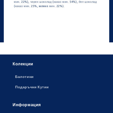
мин. 22%), черен шоколад (какао мин. 54%), бял шоколад
(какао мин. 25%,
мляко
мин. 22%).
Колекции
Балотини
Подаръчни Кутии
Информация