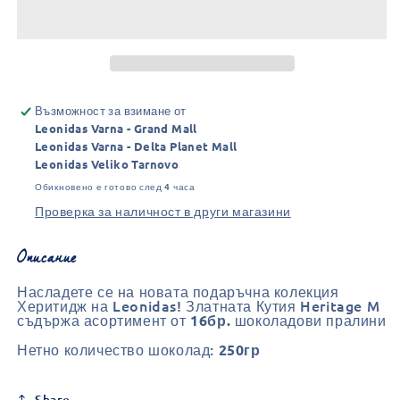
Херитидж/Heritage
Херитидж/Heritage
(16бр.)
(16бр.)
-
-
Златна
Златна
Възможност за взимане от
Leonidas Varna - Grand Mall
Leonidas Varna - Delta Planet Mall
Leonidas Veliko Tarnovo
Обикновено е готово след 4 часа
Проверка за наличност в други магазини
Описание
Насладете се на новата подаръчна колекция
Херитидж на Leonidas! Златната Кутия Heritage M
съдържа асортимент от
шоколадови пралини
16бр.
Нетно количество шоколад:
250гр
Share