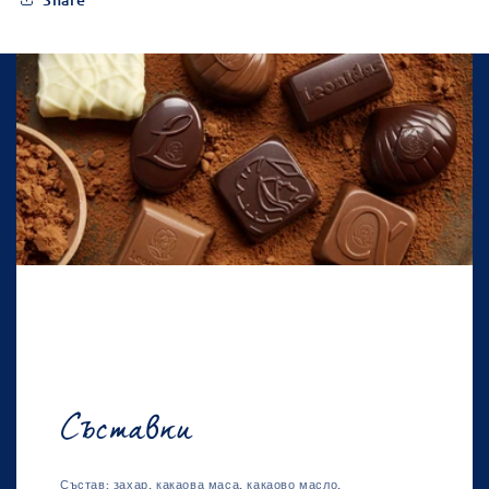
Съставки
Състав: захар, какаова маса, какаово масло,