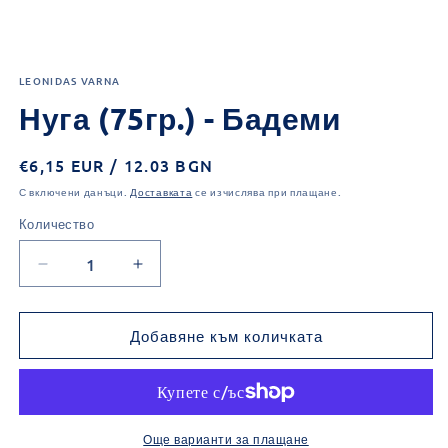
Отваряне
на
LEONIDAS VARNA
мултимедия
1
Нуга (75гр.) - Бадеми
в
модален
елемент
Обичайна
€6,15 EUR / 12.03 BGN
цена
С включени данъци.
Доставката
се изчислява при плащане.
Количество
Количество
Намаляване
Увеличаване
на
на
количеството
количеството
за
за
Добавяне към количката
Нуга
Нуга
(75гр.)
(75гр.)
-
-
Бадеми
Бадеми
Още варианти за плащане