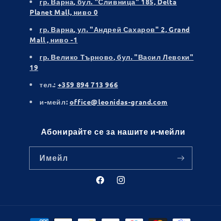
гр. Варна
, бул. "Сливница" 185, Delta
Planet Mall, ниво 0
гр. Варна
, ул. "Андрей Сахаров" 2, Grand
Mall , ниво -1
гр. Велико Търново
, бул. "Васил Левски"
19
тел.:
+359 894 713 966
и-мейл:
office@leonidas-grand.com
Абонирайте се за нашите и-мейли
Имейл
Facebook
Instagram
Начини