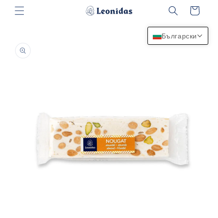
Преминаване
Количка
към
съдържанието
Български
Прескочи към
информацията
за продукта