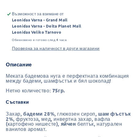
Възможност за взимане от
Leonidas Varna - Grand Mall
Leonidas Varna - Delta Planet Mall
Leonidas Veliko Tarnovo
Обикновено е готово след 4 часа
Проверка за наличност в други магазини
Описание
Меката бадемова нуга е перфектната комбинация
между бадеми, шамфъстък и бял шоколад!
Нетно количество:
75гр.
Съставки
Захар,
28%, глюкозен сироп,
бадеми
шам фъстък
2%, фруктоза, мед, инвертна захар, вафла
(картофено нишесте),
белтък, натурален
яйчен
ванилов аромат.