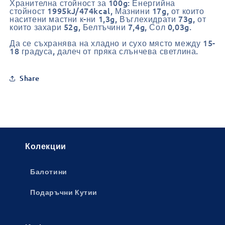
Хранителна стойност за 100g: Енергийна
стойност
1995kJ/474kcal, Мазнини 17g, от които
наситени мастни к-ни 1,3g, Въглехидрати 73g, от
които захари 52g, Белтъчини 7,4g, Сол 0,03g.
Да се съхранява на хладно и сухо място между 15-
18 градуса, далеч от пряка слънчева светлина.
Share
Колекции
Балотини
Подаръчни Кутии