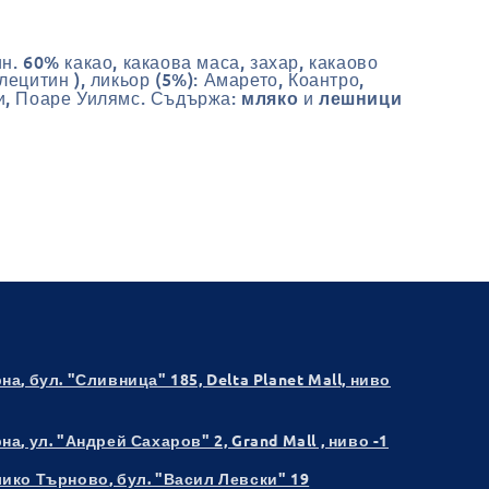
н. 60% какао, какаова маса, захар, какаово
лецитин ), ликьор (5%): Амарето, Коантро,
и, Поаре Уилямс. Съдържа:
и
мляко
лешници
рна
, бул. "Сливница" 185, Delta Planet Mall, ниво
рна
, ул. "Андрей Сахаров" 2, Grand Mall , ниво -1
лико Търново
, бул. "Васил Левски" 19