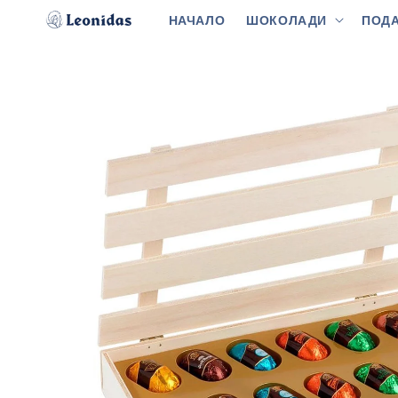
Преминаване
към
НАЧАЛО
ШОКОЛАДИ
ПОДА
съдържанието
Прескочи към
информацията
за продукта