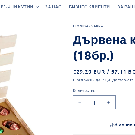
РЪЧНИ КУТИИ
ЗА НАС
БИЗНЕС КЛИЕНТИ
ЗА ВАШ
LEONIDAS VARNA
Дървена к
(18бр.)
Обичайна
€29,20 EUR / 57.11 B
цена
С включени данъци.
Доставката
Количество
Количество
Намаляване
Увеличава
на
на
количеството
количеств
за
за
Добавяне 
Дървена
Дървена