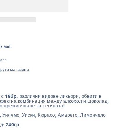
et Mall
часа
други магазини
 с
различни видове ликьори, обвити в
18бр.
фектна комбинация между алкохол и шоколад,
 преживяване за сетивата!
, Уилямс, Уиски, Кюрасо, Амарето, Лимончело
ад:
240гр