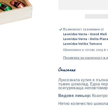
кутия
кутия
Liqueurs
Liqueurs
(18бр.)
(18бр.)
Възможност за взимане от
Leonidas Varna - Grand Mall
Leonidas Varna - Delta Plan
Leonidas Veliko Tarnovo
Обикновено е готово след 4 
Проверка за наличност в 
Описание
Луксозната кутия е пълна
тъмен шоколад. Една пер
осигуряваща неповтомиро
Коантро
Видове ликьор:
Нетно количество шокол