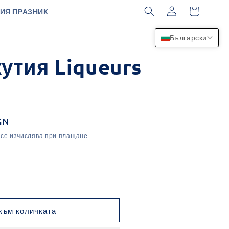
Влизане
Количка
ИЯ ПРАЗНИК
Български
утия Liqueurs
GN
се изчислява при плащане.
не
ото
към количката