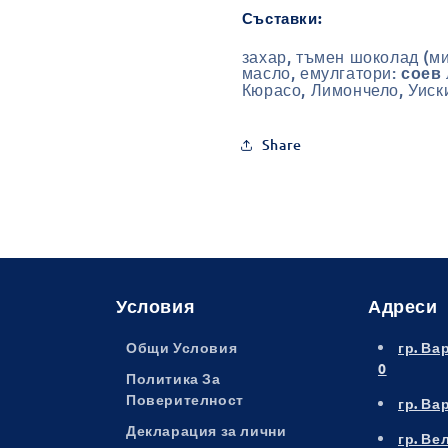
Съставки:
захар, тъмен шоколад (ми
масло, емулгатори:
соев
Кюрасо, Лимончело, Уиск
Share
Условия
Адреси
Общи Условия
гр. Ва
0
Политика За
Поверителност
гр. Ва
Декларация за лични
гр. Ве