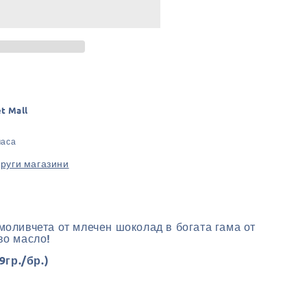
et Mall
часа
други магазини
оливчета от млечен шоколад в богата гама от
во масло!
(9гр./бр.)