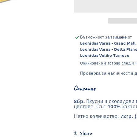
Моливи
Моливи
(72гр.)
(72гр.)
-
-
Млечен
Млечен
шоколад
шоколад
Възможност за взимане от
Leonidas Varna - Grand Mall
Leonidas Varna - Delta Plan
Leonidas Veliko Tarnovo
Обикновено е готово след 4 
Проверка за наличност в 
Описание
Вкусни шоколадови м
8бр.
цветове.
Със 100% какао
Нетно количество:
72гр. 
Share