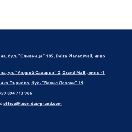
рна
, бул. "Сливница" 185, Delta Planet Mall, ниво
рна
, ул. "Андрей Сахаров" 2, Grand Mall , ниво -1
лико Търново
, бул. "Васил Левски" 19
359 894 713 966
:
office@leonidas-grand.com