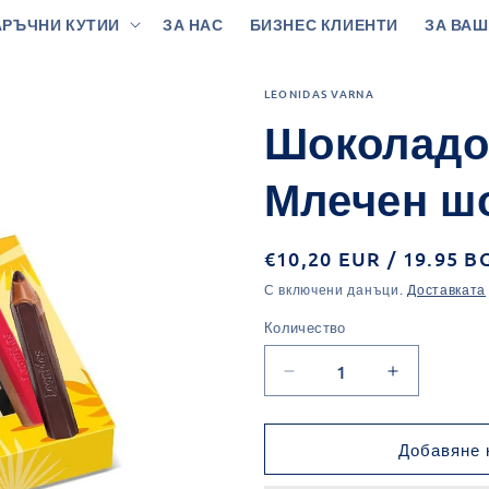
РЪЧНИ КУТИИ
ЗА НАС
БИЗНЕС КЛИЕНТИ
ЗА ВАШ
LEONIDAS VARNA
Шоколадов
Млечен ш
Обичайна
€10,20 EUR / 19.95 B
цена
С включени данъци.
Доставката
Количество
Количество
Намаляване
Увеличава
на
на
количеството
количеств
за
за
Добавяне 
Шоколадови
Шоколадо