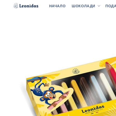
Преминаване
към
НАЧАЛО
ШОКОЛАДИ
ПОДА
съдържанието
Прескочи към
информацията
за продукта