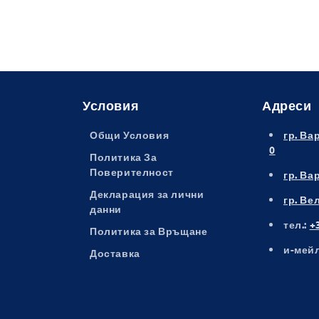
Условия
Адреси
Общи Условия
гр. Ва
0
Политика За
Поверителност
гр. Ва
Декларация за лични
гр. Ве
данни
тел.:
+
Политика за Връщане
и-мейл
Доставка